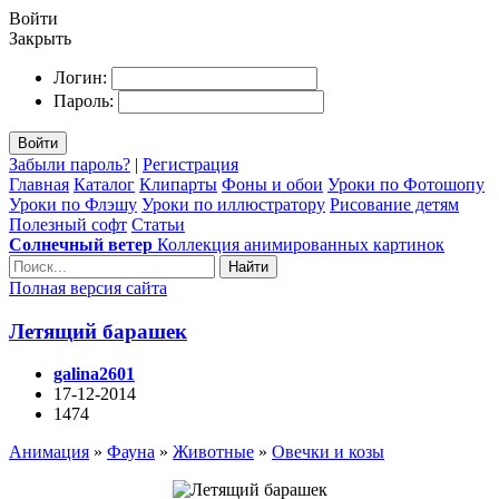
Войти
Закрыть
Логин:
Пароль:
Войти
Забыли пароль?
|
Регистрация
Главная
Каталог
Клипарты
Фоны и обои
Уроки по Фотошопу
Уроки по Флэшу
Уроки по иллюстратору
Рисование детям
Полезный софт
Статьи
Солнечный ветер
Коллекция анимированных картинок
Найти
Полная версия сайта
Летящий барашек
galina2601
17-12-2014
1474
Анимация
»
Фауна
»
Животные
»
Овечки и козы