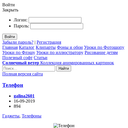
Войти
Закрыть
Логин:
Пароль:
Войти
Забыли пароль?
|
Регистрация
Главная
Каталог
Клипарты
Фоны и обои
Уроки по Фотошопу
Уроки по Флэшу
Уроки по иллюстратору
Рисование детям
Полезный софт
Статьи
Солнечный ветер
Коллекция анимированных картинок
Найти
Полная версия сайта
Телефон
galina2601
16-09-2019
894
Гаджеты
,
Телефоны