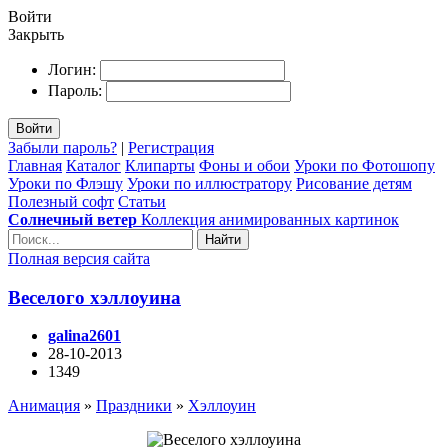
Войти
Закрыть
Логин:
Пароль:
Войти
Забыли пароль?
|
Регистрация
Главная
Каталог
Клипарты
Фоны и обои
Уроки по Фотошопу
Уроки по Флэшу
Уроки по иллюстратору
Рисование детям
Полезный софт
Статьи
Солнечный ветер
Коллекция анимированных картинок
Найти
Полная версия сайта
Веселого хэллоуина
galina2601
28-10-2013
1349
Анимация
»
Праздники
»
Хэллоуин