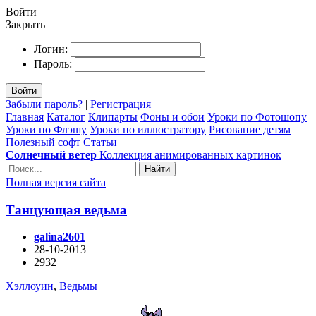
Войти
Закрыть
Логин:
Пароль:
Войти
Забыли пароль?
|
Регистрация
Главная
Каталог
Клипарты
Фоны и обои
Уроки по Фотошопу
Уроки по Флэшу
Уроки по иллюстратору
Рисование детям
Полезный софт
Статьи
Солнечный ветер
Коллекция анимированных картинок
Найти
Полная версия сайта
Танцующая ведьма
galina2601
28-10-2013
2932
Хэллоуин
,
Ведьмы