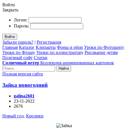
Войти
Закрыть
Логин:
Пароль:
Войти
Забыли пароль?
|
Регистрация
Главная
Каталог
Клипарты
Фоны и обои
Уроки по Фотошопу
Уроки по Флэшу
Уроки по иллюстратору
Рисование детям
Полезный софт
Статьи
Солнечный ветер
Коллекция анимированных картинок
Найти
Полная версия сайта
Зайка новогодний
galina2601
23-11-2022
2676
Новый год
,
Кролики