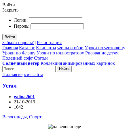
Войти
Закрыть
Логин:
Пароль:
Войти
Забыли пароль?
|
Регистрация
Главная
Каталог
Клипарты
Фоны и обои
Уроки по Фотошопу
Уроки по Флэшу
Уроки по иллюстратору
Рисование детям
Полезный софт
Статьи
Солнечный ветер
Коллекция анимированных картинок
Найти
Полная версия сайта
Устал
galina2601
21-10-2019
1042
Велосипеды
,
Спорт