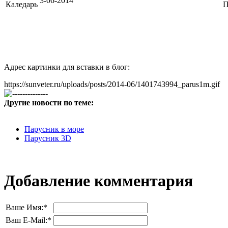
3-06-2014
Адрес картинки для вставки в блог:
https://sunveter.ru/uploads/posts/2014-06/1401743994_parus1m.gif
Другие новости по теме:
Парусник в море
Парусник 3D
Добавление комментария
Ваше Имя:
*
Ваш E-Mail:
*