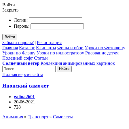
Войти
Закрыть
Логин:
Пароль:
Войти
Забыли пароль?
|
Регистрация
Главная
Каталог
Клипарты
Фоны и обои
Уроки по Фотошопу
Уроки по Флэшу
Уроки по иллюстратору
Рисование детям
Полезный софт
Статьи
Солнечный ветер
Коллекция анимированных картинок
Найти
Полная версия сайта
Японский самолет
galina2601
20-06-2021
728
Анимация
»
Транспорт
»
Самолеты