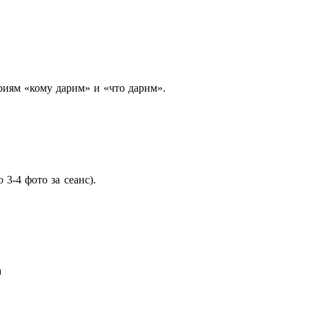
риям «кому дарим» и «что дарим».
3-4 фото за сеанс).
а