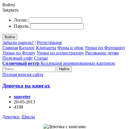
Войти
Закрыть
Логин:
Пароль:
Войти
Забыли пароль?
|
Регистрация
Главная
Каталог
Клипарты
Фоны и обои
Уроки по Фотошопу
Уроки по Флэшу
Уроки по иллюстратору
Рисование детям
Полезный софт
Статьи
Солнечный ветер
Коллекция анимированных картинок
Найти
Полная версия сайта
Девочка на книгах
sunveter
20-05-2013
4198
Девочки
,
Школа