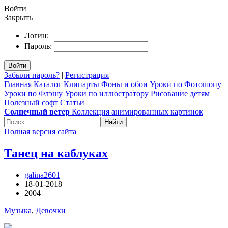
Войти
Закрыть
Логин:
Пароль:
Войти
Забыли пароль?
|
Регистрация
Главная
Каталог
Клипарты
Фоны и обои
Уроки по Фотошопу
Уроки по Флэшу
Уроки по иллюстратору
Рисование детям
Полезный софт
Статьи
Солнечный ветер
Коллекция анимированных картинок
Найти
Полная версия сайта
Танец на каблуках
galina2601
18-01-2018
2004
Музыка
,
Девочки