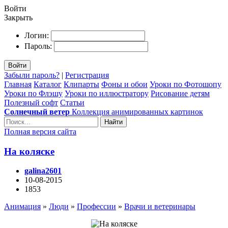
Войти
Закрыть
Логин:
Пароль:
Войти
Забыли пароль?
|
Регистрация
Главная
Каталог
Клипарты
Фоны и обои
Уроки по Фотошопу
Уроки по Флэшу
Уроки по иллюстратору
Рисование детям
Полезный софт
Статьи
Солнечный ветер
Коллекция анимированных картинок
Найти
Полная версия сайта
На коляске
galina2601
10-08-2015
1853
Анимация
»
Люди
»
Профессии
»
Врачи и ветеринары