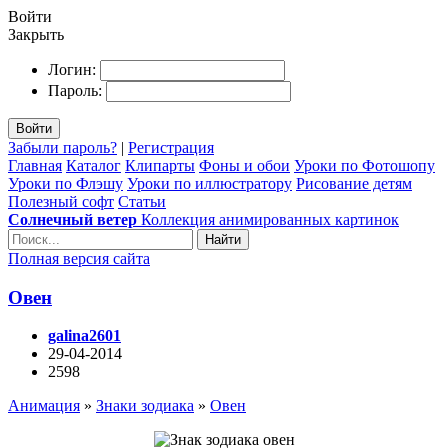
Войти
Закрыть
Логин:
Пароль:
Войти
Забыли пароль?
|
Регистрация
Главная
Каталог
Клипарты
Фоны и обои
Уроки по Фотошопу
Уроки по Флэшу
Уроки по иллюстратору
Рисование детям
Полезный софт
Статьи
Солнечный ветер
Коллекция анимированных картинок
Найти
Полная версия сайта
Овен
galina2601
29-04-2014
2598
Анимация
»
Знаки зодиака
»
Овен