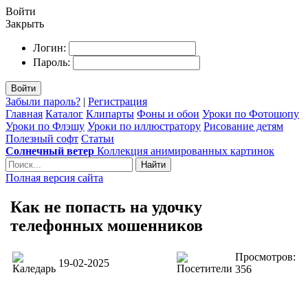
Войти
Закрыть
Логин:
Пароль:
Войти
Забыли пароль?
|
Регистрация
Главная
Каталог
Клипарты
Фоны и обои
Уроки по Фотошопу
Уроки по Флэшу
Уроки по иллюстратору
Рисование детям
Полезный софт
Статьи
Солнечный ветер
Коллекция анимированных картинок
Найти
Полная версия сайта
Как не попасть на удочку
телефонных мошенников
Просмотров:
19-02-2025
356