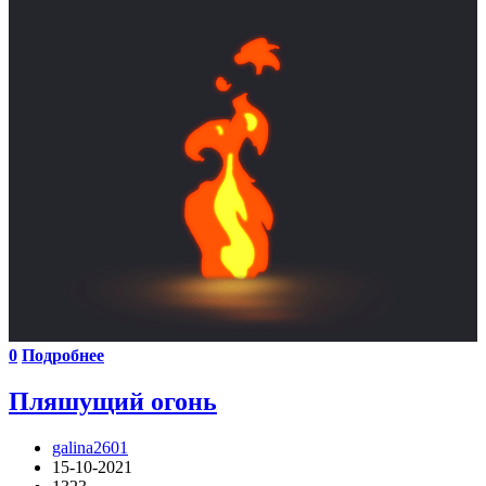
0
Подробнее
Пляшущий огонь
galina2601
15-10-2021