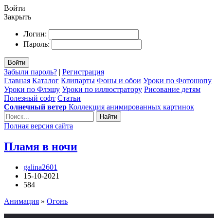
Войти
Закрыть
Логин:
Пароль:
Войти
Забыли пароль?
|
Регистрация
Главная
Каталог
Клипарты
Фоны и обои
Уроки по Фотошопу
Уроки по Флэшу
Уроки по иллюстратору
Рисование детям
Полезный софт
Статьи
Солнечный ветер
Коллекция анимированных картинок
Найти
Полная версия сайта
Пламя в ночи
galina2601
15-10-2021
584
Анимация
»
Огонь