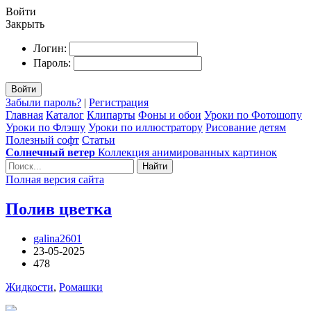
Войти
Закрыть
Логин:
Пароль:
Войти
Забыли пароль?
|
Регистрация
Главная
Каталог
Клипарты
Фоны и обои
Уроки по Фотошопу
Уроки по Флэшу
Уроки по иллюстратору
Рисование детям
Полезный софт
Статьи
Солнечный ветер
Коллекция анимированных картинок
Найти
Полная версия сайта
Полив цветка
galina2601
23-05-2025
478
Жидкости
,
Ромашки