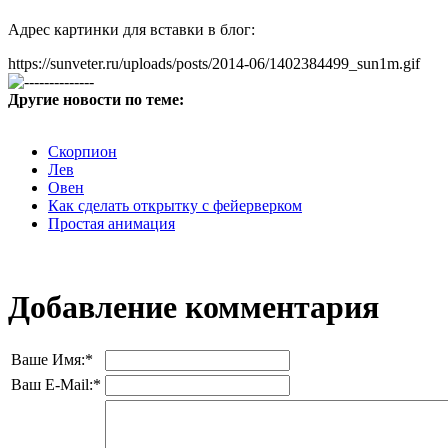
Адрес картинки для вставки в блог:
https://sunveter.ru/uploads/posts/2014-06/1402384499_sun1m.gif
Другие новости по теме:
Скорпион
Лев
Овен
Как сделать открытку с фейерверком
Простая анимация
Добавление комментария
Ваше Имя:
*
Ваш E-Mail:
*