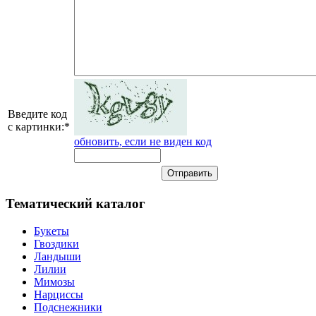
Введите код
с картинки:
*
обновить, если не виден код
Тематический каталог
Букеты
Гвоздики
Ландыши
Лилии
Мимозы
Нарциссы
Подснежники