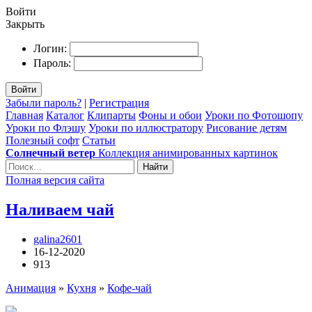
Войти
Закрыть
Логин:
Пароль:
Войти
Забыли пароль?
|
Регистрация
Главная
Каталог
Клипарты
Фоны и обои
Уроки по Фотошопу
Уроки по Флэшу
Уроки по иллюстратору
Рисование детям
Полезный софт
Статьи
Солнечный ветер
Коллекция анимированных картинок
Найти
Полная версия сайта
Наливаем чай
galina2601
16-12-2020
913
Анимация
»
Кухня
»
Кофе-чай