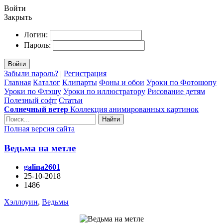
Войти
Закрыть
Логин:
Пароль:
Войти
Забыли пароль?
|
Регистрация
Главная
Каталог
Клипарты
Фоны и обои
Уроки по Фотошопу
Уроки по Флэшу
Уроки по иллюстратору
Рисование детям
Полезный софт
Статьи
Солнечный ветер
Коллекция анимированных картинок
Найти
Полная версия сайта
Ведьма на метле
galina2601
25-10-2018
1486
Хэллоуин
,
Ведьмы